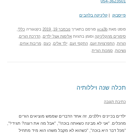
054-3623501
פייסבוק
|
קליניקה בלהבים
פוסט
מאת
xca3b
פורסם בתאריך
נובמבר 19, 2019
בקטגוריה
כללי
,
סיפורים מהקליניקה
וסומן בתגיות
אלימות אצל ילדים
,
הדרכת הורים
,
הורות
,
התפרצויות זעם
,
התקפי זעם
,
ילד אלים
,
כעס
,
מריבות אחים
,
נשיכות
,
סמכות הורית
.
תכלה שנה ויללותיה
כתיבת תגובה
ילדים בכיינים ויללנים, זה אחד הדברים שממש מוציאים הורים
מהכלים. "אני לא מבינה כשאתה בוכה!", "אבל מה את רוצה? תגידי!",
"מכל דבר היא בוכה", "כשהוא לא מקבל משהו הוא מיד מתחיל