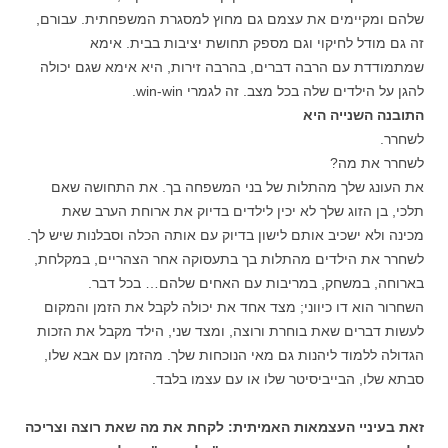
שלהם ומקיימים את עצמם גם מחוץ למסגרת המשפחתית. עבורם,
זה גם מודל לחיקוי וגם מספק תחושת יציבות בבית. אימא
שמתמודדת עם הרבה דברים, בהרבה זירות, היא אימא שגם יכולה
להגן על הילדים שלה בכל מצב. זה לגמרי win-win.
התובנה השנייה היא
לשחרר.
לשחרר את מה?
את העונג שלך מהתלות של בני המשפחה בך. את התחושה שאם
תלכי, בן הזוג שלך לא יכין לילדים בדיוק את ארוחת הערב שאת
מכינה ולא ישכיב אותם לישון בדיוק עם אותה הכלה וסבלנות שיש לך.
לשחרר את הילדים מהתלות בך בתעסוקה אחר הצהריים, במקלחת,
בארוחה, במשחק, במריבות עם האחים שלהם… בכל דבר.
השחרור הוא דו כיווני; מצד אחד את יכולה לקבל את הזמן והמקום
לעשות דברים שאת בוחרת ורוצה, ומצד שני, הילד מקבל את הזכות
הגדולה ללמוד ליהנות גם מאי הנוכחות שלך. מהזמן עם אבא שלו,
סבתא שלו, הבייביסיטר שלו או עם עצמו בלבד.
זאת בעיניי העצמאות האמיתית: לקחת את מה שאת רוצה וצריכה