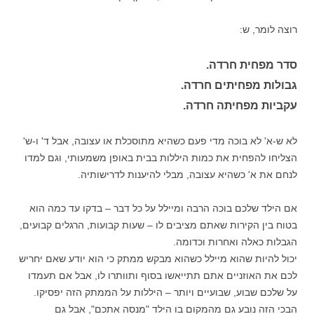
רוצה לומר, ש:
ס
דר מפחית חרדה.
גבולות מפחיתים חרדה.
עקביות מפחיתה חרדה.
לא ש-א' לא בוכה מדי פעם כשהיא מתוסכלת או עצובה, אבל ד' ו-ש'
הצליחו להפחית את כמות היללות בבית באופן משמעותי, וגם למדו
לנחם את א' כשהיא עצובה, מבלי להיענות לדרישותיה.
אם הילד שלכם בוכה הרבה ומיילל על כל דבר – בדקו עד כמה הוא
בטוח בין הקירות שאתם מציבים לו – שעות קבועות, הרגלים קבועים,
הגבלות כאלה ואחרות וכדומה.
יכול להיות שהוא מיילל כשהוא מבקש ממתק כי הוא יודע שאם יחריש
לכם את האוזניים אתם תתייאשו בסוף ותוותרו לו, אבל אם תעמדו
על שלכם שבוע, שבועיים ויותר – היללות על הממתק הזה יפסיקו.
הבכי הזה נובע גם מהמקום בו הילד "מנסה אתכם", אבל גם