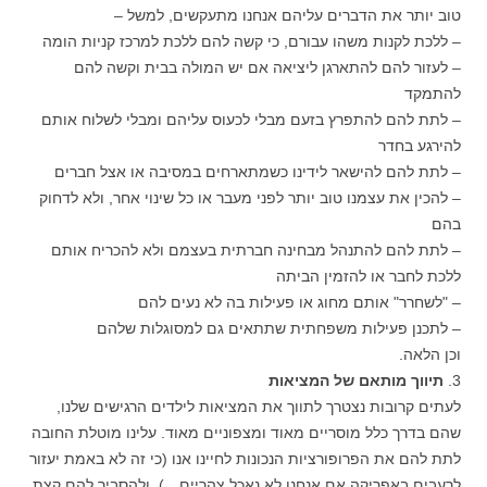
טוב יותר את הדברים עליהם אנחנו מתעקשים, למשל –
– ללכת לקנות משהו עבורם, כי קשה להם ללכת למרכז קניות הומה
– לעזור להם להתארגן ליציאה אם יש המולה בבית וקשה להם
להתמקד
– לתת להם להתפרץ בזעם מבלי לכעוס עליהם ומבלי לשלוח אותם
להירגע בחדר
– לתת להם להישאר לידינו כשמתארחים במסיבה או אצל חברים
– להכין את עצמנו טוב יותר לפני מעבר או כל שינוי אחר, ולא לדחוק
בהם
– לתת להם להתנהל מבחינה חברתית בעצמם ולא להכריח אותם
ללכת לחבר או להזמין הביתה
– "לשחרר" אותם מחוג או פעילות בה לא נעים להם
– לתכנן פעילות משפחתית שתתאים גם למסוגלות שלהם
וכן הלאה.
3.
תיווך מותאם של המציאות
לעתים קרובות נצטרך לתווך את המציאות לילדים הרגישים שלנו,
שהם בדרך כלל מוסריים מאוד ומצפוניים מאוד. עלינו מוטלת החובה
לתת להם את הפרופורציות הנכונות לחיינו אנו (כי זה לא באמת יעזור
לרעבים באפריקה אם אנחנו לא נאכל צהריים…), ולהסביר להם קצת