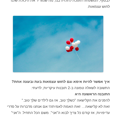
לבסוף, המשפחה הופכת לתלויה בנו, מה שמוריד את היכולת שלנו
לחוש עצמאות.
איך אפשר להיות אימא וגם לחוש עצמאות בעת ובעונה אחת?
התשובה לשאלה טמונה ב-2 תובנות עיקריות, לדעתי.
התובנה הראשונה
היא
להפנים את הקלישאה "כשלך טוב, אז גם לילדים שלך טוב."
זאת לא קלישאה… זאת האמת לאמיתה! אם אנחנו מדברות על סדרי
עדיפויות, אז קודם כל צריך לבוא ה"אני". משם הכל התחיל. ה"אני"