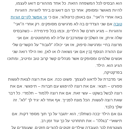
הוא הבסיס לכל המשפחה הזאת. כל אחד מההורים דואג לעצמו,
להיות מאושר ומסופק. אחר כך הם דואגים ביחד לזוגיות. הזוגיות
באה אחרי ה"אני". גם באופן כרונולוגי, וגם כי
אי אפשר לקיים זוגיות
טובה
אם שני הצדדים בה לא מרגישים מסופקים. רק אחרי ה"אני"
והזוגיות – מגיע תורם של הילדים, וכמו בכל פירמידה – כשהבסיס
שלה איתן, אז השלבים שמורכבים עליה לא מתמוטטים. אם אני
מרוצה בחיי ומרגישה סיפוק, אז אני יכולה "לעבוד" על הקשרים שלי
עם ההורה הנוסף (בין אם אני נשואה לו או לא), ואז הילד רואה שני
אנשים שלמים ומסופקים אשר מנהלים קשר קרוב טוב ומיטיב, ומתוכו
הגיע הוא. הילד.
בפרקטיקה,
אני מדברת על לדאוג לעצמך. פשוט ככה. אם את רוצה לצאת לעשות
ספורט – תצאי. אם את רוצה להיפגש עם חברות – תיפגשי. אם את
רוצה לבשל בשקט – עשי זאת. אם את רוצה ללמוד – תלמדי. כל דבר
שאת רוצה לעשות. הכל מונח לפנייך. אף אחד לא יגיד לך "לא". זה
שלך בלבד.
גם אם הילד יבכה כשתלכי, הוא יתגבר על כך תוך מספר דקות. אם
תישארי "בגללו" – את תתחרטי על כך עוד זמן רב.
מצטרפת לכך העובדה שילדים זקוקים להורים חזקים, שעומדים על