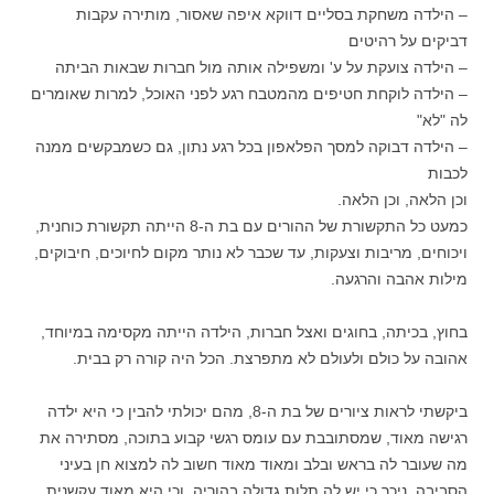
– הילדה משחקת בסליים דווקא איפה שאסור, מותירה עקבות
דביקים על רהיטים
– הילדה צועקת על ע' ומשפילה אותה מול חברות שבאות הביתה
– הילדה לוקחת חטיפים מהמטבח רגע לפני האוכל, למרות שאומרים
לה "לא"
– הילדה דבוקה למסך הפלאפון בכל רגע נתון, גם כשמבקשים ממנה
לכבות
וכן הלאה, וכן הלאה.
כמעט כל התקשורת של ההורים עם בת ה-8 הייתה תקשורת כוחנית,
ויכוחים, מריבות וצעקות, עד שכבר לא נותר מקום לחיוכים, חיבוקים,
מילות אהבה והרגעה.
בחוץ, בכיתה, בחוגים ואצל חברות, הילדה הייתה מקסימה במיוחד,
אהובה על כולם ולעולם לא מתפרצת. הכל היה קורה רק בבית.
ביקשתי לראות ציורים של בת ה-8, מהם יכולתי להבין כי היא ילדה
רגישה מאוד, שמסתובבת עם עומס רגשי קבוע בתוכה, מסתירה את
מה שעובר לה בראש ובלב ומאוד מאוד חשוב לה למצוא חן בעיני
הסביבה. ניכר כי יש לה תלות גדולה בהוריה, וכי היא מאוד עקשנית