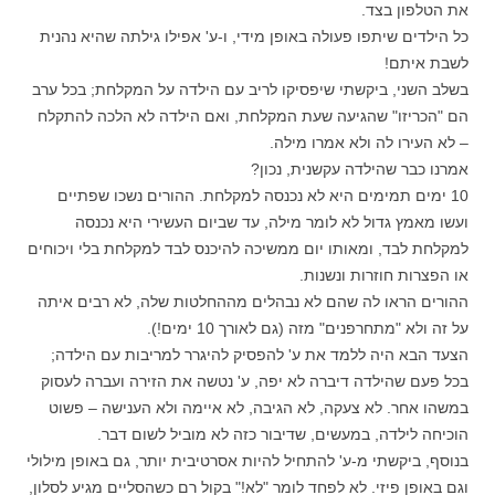
את הטלפון בצד.
כל הילדים שיתפו פעולה באופן מידי, ו-ע' אפילו גילתה שהיא נהנית
לשבת איתם!
בשלב השני, ביקשתי שיפסיקו לריב עם הילדה על המקלחת; בכל ערב
הם "הכריזו" שהגיעה שעת המקלחת, ואם הילדה לא הלכה להתקלח
– לא העירו לה ולא אמרו מילה.
אמרנו כבר שהילדה עקשנית, נכון?
10 ימים תמימים היא לא נכנסה למקלחת. ההורים נשכו שפתיים
ועשו מאמץ גדול לא לומר מילה, עד שביום העשירי היא נכנסה
למקלחת לבד, ומאותו יום ממשיכה להיכנס לבד למקלחת בלי ויכוחים
או הפצרות חוזרות ונשנות.
ההורים הראו לה שהם לא נבהלים מההחלטות שלה, לא רבים איתה
על זה ולא "מתחרפנים" מזה (גם לאורך 10 ימים!).
הצעד הבא היה ללמד את ע' להפסיק להיגרר למריבות עם הילדה;
בכל פעם שהילדה דיברה לא יפה, ע' נטשה את הזירה ועברה לעסוק
במשהו אחר. לא צעקה, לא הגיבה, לא איימה ולא הענישה – פשוט
הוכיחה לילדה, במעשים, שדיבור כזה לא מוביל לשום דבר.
בנוסף, ביקשתי מ-ע' להתחיל להיות אסרטיבית יותר, גם באופן מילולי
וגם באופן פיזי. לא לפחד לומר "לא!" בקול רם כשהסליים מגיע לסלון,