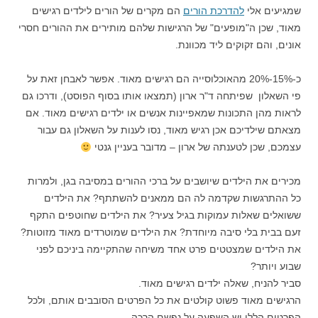
שמגיעים אלי
להדרכת הורים
הם מקרים של הורים לילדים רגישים
מאוד, שכן ה"מופעים" של הרגישות שלהם מותירים את ההורים חסרי
אונים, והם זקוקים ליד מכוונת.
כ-15%-20% מהאוכלוסייה הם רגישים מאוד. אפשר לאבחן זאת על
פי השאלון שפיתחה ד"ר ארון (תמצאו אותו בסוף הפוסט), ודרכו גם
לראות מהן התכונות שמאפיינות אנשים או ילדים רגישים מאוד. אם
מצאתם שילדיכם אכן רגיש מאוד, נסו לענות על השאלון גם עבור
עצמכם, שכן לטענתה של ארון – מדובר בעניין גנטי
מכירים את הילדים שיושבים על ברכי ההורים במסיבה בגן, ולמרות
כל ההתרגשות שקדמה לה הם ממאנים להשתתף? את הילדים
ששואלים שאלות עמוקות בגיל צעיר? את הילדים שחוטפים התקף
זעם בבית בלי סיבה מיוחדת? את הילדים שמוטרדים מאוד מזוטות?
את הילדים שמצטטים פרט אחד משיחה שהתקיימה ביניכם לפני
שבוע ויותר?
סביר להניח, שאלה ילדים רגישים מאוד.
הרגישים מאוד פשוט קולטים את כל הפרטים הסובבים אותם, ולכל
הפרטים הללו יש השפעה על נפשם הרכה.