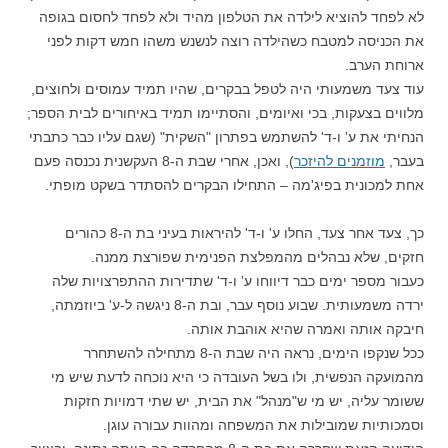
לא לפחד להוציא לילדה את הטלפון מהיד ולא לפחד לחסום בגופה
את הכניסה למטבח כשהילדה רוצה לנשנש משהו חמש דקות לפני
ארוחת הערב.
עוד צעד משמעותי היה לטפל בבקרים, שהיו תמיד עמוסים ולחוצים,
מלווים בצעקות, בכי ואיומים, והסתיימו תמיד באיחורים לבית הספר;
הנחיתי את ע' ו-ד' להשתמש בפתרון "השקית" (שגם עליו כבר כתבתי
בעבר,
מוזמנים להיזכר
), ואכן, אחרי שבת ה-8 העקשנית נכנסה פעם
אחת למכונית בפיג'מה – התחילו הבקרים להסתדר בשקט מופתי.
כך, צעד אחר צעד, החלו ע' ו-ד' להיראות בעיני בת ה-8 כהורים
חזקים, שלא נבהלים מהמפלצת הפנימית שפורצת ממנה.
כעבור מספר ימים כבר דיווחו ע' ו-ד' שתדירות ההתפרצויות שלה
ירדה משמעותית. שבוע נוסף עבר, ובת ה-8 ניגשה ל-ע' ביוזמתה,
חיבקה אותה ואמרה שהיא אוהבת אותה.
ככל שנקפו הימים, נראה היה שבת ה-8 מתחילה להשתחרר
מהמועקה הנפשית, ולו בשל העובדה כי היא נוכחה לדעת שיש מי
ששומר עליה, יש מי ש"מנהל" את הבית, יש שתי דמויות חזקות
וסמכותיות שמובילות את המשפחה ומהוות עבורה עוגן.