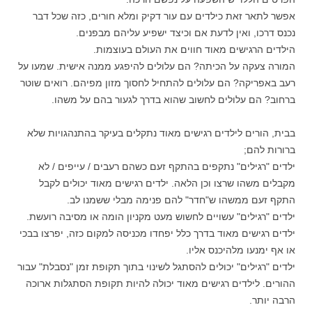
אפשר לתאר זאת כילדים עם עור דקיק ומלא חורים, כזה שכל דבר
נכנס דרכו, ואין לדעת אם וכיצד ישפיע עליהם מבפנים.
הילדים הרגישים מאוד חווים את העולם בעוצמות.
המורה צעקה על הכיתה? הם עלולים להיפגע ממנה אישית. שמעו על
רעב באפריקה? הם עלולים להתחיל לחסוך מזון מפיהם. רואים שוטר
ברחוב? הם עלולים לחשוב שהוא בדרך לגעור בהם על משהו.
בבית, הורים לילדים רגישים מאוד נתקלים בעיקר בהתנהגויות שלא
ברורות להם;
ילדים "רגילים" נתקפים בהתקף זעם כשהם רעבים / עייפים / לא
מקבלים משהו שרצו וכן הלאה. ילדים רגישים מאוד יכולים לקבל
התקף זעם ממשהו ש"חדר" להם פנימה מבלי ששמנו לב.
ילדים "רגילים" עשויים לחשוש מעט מקניון הומה או מסיבה רועשת.
ילדים רגישים מאוד בדרך כלל יפחדו מכניסה למקום כזה, יפרצו בבכי
או אף ימנעו מלהיכנס אליו.
ילדים "רגילים" יכולים להסתגל לשינוי בתוך תקופת זמן "נסבלת" עבור
ההורים. לילדים רגישים מאוד יכולה להיות תקופת הסתגלות ארוכה
הרבה יותר.