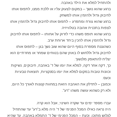
ולהתחיל למלא את הילד באהבה.
ברגע שהוא נושך – במקום לצעוק עליו או ללכת ממנו, לתפוס אותו
לחיבוק גדול ולהזמין אותו למשחק.
ברגע שהוא צורח ומתפרע – לתפוס אותו לחיבוק גדול ולהזמין אותו
לצפות בתכנית אהובה בטלוויזיה.
ברגע שהוא תופס משהו כדי לזרוק על אחותו – לתפוס אותו לחיבוק
גדול ולהזמין אותו להכין ביחד ארוחת ערב.
כשהגננת מספרת בסוף היום שהוא שוב נשך בגן – לתפוס אותו
לחיבוק גדול וללחוש לו באוזן שהם בטוחים שמחר או מחרתיים הוא
יצליח להתאפק מלנשוך.
כך, דקה אחר דקה, למלא את יומו של ד' באהבה, חיבוקים, נשיקות
וכוונות טובות במקום למלא את יומו בסנקציות, תוצאות טבעיות
וכעס.
וכמובן – לתדלק את האהבה הזאת במחוות קטנות לאורך כל היום,
ולא רק כשהוא עושה משהו "רע".
עברו מספר ימים עד שקרה השינוי, אבל הוא קרה.
היה נראה כאילו המכל הפנימי של ד' היה מלא ב"רע" עד שהתחיל
לגלוש מתוכו, וכעת – המכל הפנימי של ד' התמלא באהבה, עד שהיא