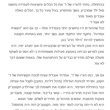
בהתחלה, נתתי להוריו של ד' את כל הכלים והשיטות לעמידה נחושה
מול ילד שמרביץ, נושך ומתפרע. בגיל צעיר כל כך, הכלים האלה
עובדים מאוד מהר.
לא אצל ד'.
ככל שההורים היו נחושים יותר בעמידה מולו – כך גם הוא "הקשיח
עמדות", נתקף יותר התקפי זעם, נשך יותר, פגע באחותו הקטנה
והמשיך להיות "הילד הרע" בגן.
הוא היה מוכן לוותר על הצ'ופרים שהבטיחו לו אם יתנהג יפה, היה
מוכן לפרוש הביתה באמצע פעילות משפחתית כי לא הסכים לשתף
פעולה ושילם מחירים כבדים על ההתנהגות שלו. באמת ששום דבר
לא עזר.
גם אני, כמו הוריו של ד', עמדתי אובדת עצות לנוכח הקשיחות של ד'
הקטן, ופניתי לכוהנת הגדולה (מיכל דליות, כמובן) לקבל את עצתה.
כבר בתחילת הסיפור, היא הסבה את תשומת לבי שהילדון הקטנצ'יק
הזה אכל הרבה מרורים בחייו – קושי בדיבור, אחות קטנה, מעברים,
צעקות מהגננת, עונשים מההורים, מחירים לשלם, שכר ועונש…
היא לא הייתה צריכה לומר יותר מזה. הקטנצ'יק הזה היה מתוסכל