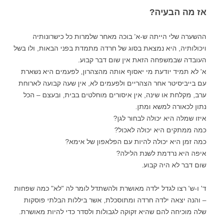
אז מה הבעיה?
ההשערה שלי הייתה ש-א' בוכה מאחר שלמרות כל כישרונותיה
ויכולותיה, היא נמצאת בסוג של חרדה מתמדת בפני הבאות, ולו בשל
העובדה שבמשפחה הזאת אין שום דבר קבוע.
א' לא תמיד יודעת מי יאסוף אותה מהצהרון, לפעמים היא נשארת
עם בייביסיטר אחר הצהריים ולפעמים לא, אין שעה קבועה לארוחת
ערב, מקלחת או שינה, אין איסורים מוחלטים בבית, ובעצם – הכל
נתון לכאורה למשא ומתן.
איזו שמלה היא יכולה לבחור לגן?
כמה ממתקים היא יכולה לאכול?
כמה זמן היא יכולה להיות עם הפלאפון של אימא?
איפה היא נרדמת לשנת הלילה?
שום דבר לא היה קבוע.
ד' ו-ש' רצו לגדל ילדה מאושרת ולהשתדל לומר לה "לא" כמה שפחות
– והנה יצאה ילדה חרדה ומתוסכלת, אשר ביללות הבלתי פוסקות
שלה מוכיחה להם שהיא זקוקה לגבולות ולסדר כדי להיות מאושרת.