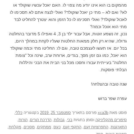
מהמקום בו הוא אינו יודע מה צפוי לו. האם יאכל עכשיו שוקולד או
לא? ואם לא – מתי כן יאכל שוקולד? ואולי לנצח אתם לא תסכימו לו
לאכול שוקולד? ואולי תסכימו לו כל הזמן והוא יצטרך להחליט לבד
מתי הוא אוכל וכמה?
נכון, זה נשמע זוטות, אבל עבור ילד בן 3, 4 ואפילו 5 מדובר בהחלטה
גדולה, שהיא רק חלק ממאות החלטות שעליו לקחת במהלך היום,
בכל יום. אז תעשו לעצמכם טובה, וגם לו: החליטו מתי וכמה שוקולד
הוא יאכל, כמו גם זמן מסך, בגדים, ארוחת ערב, שינה וכל "צומת
החלטה" בעייתית עבורו וחסכו מכל בני הבית את הבכי והיללות
הבלתי פוסקות.
שנה טובה ובהצלחה!
עפרה שפר ברוש
פוסט
מאת
xca3b
פורסם בתאריך
ספטמבר 25, 2019
בקטגוריה
כללי
,
סיפורים מהקליניקה
וסומן בתגיות
בכי
,
גבולות
,
הדרכת הורים
,
הורות
,
התארגנות
,
התפרצויות זעם
,
התקפי זעם
,
כעס
,
ממתקים
,
מסכים
,
מקלחת
,