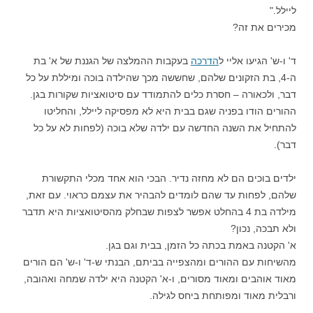
ליילל."
מכירים את זה?
ד' ו-ש' הגיעו אליי ל
הדרכה
בעקבות ההמלצה של הגננת של א' בת
ה-4, בת הזקונים שלהם, שחששה מכך שהילדה בוכה ומיללת על כל
דבר, ולכאורה – חסרת כלים להתמודד עם סיטואציות שקורות בגן.
ההורים הודו בפניה שגם בבית היא לא מפסיקה ליילל, והחליטו
להתחיל את השנה החדשה עם ילדה שלא בוכה (לפחות לא על כל
דבר).
ילדים בוכים הם לא מחזה נדיר. הבכי הוא אחד מכלי התקשורת
שלהם, לפחות עד שהם לומדים להבהיר את עצמם כראוי. עם זאת,
מילדה בת 4 בהחלט אפשר לצפות שבחלק מהסיטואציות היא תדבר
ולא תבכה, נכון?
א' הקטנה באמת בכתה כל הזמן, בבית וגם בגן.
מהשיחות עם ההורים ומהצפייה בביתם, הבנתי ש-ד' ו-ש' הם הורים
מאוד אוהבים ומאוד מסורים, ו-א' הקטנה היא ילדה שמחה ואהובה,
ורבלית מאוד ומפותחת ביחס לגילה.