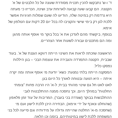
ד' ו-ש' נתבקשו להכין תכנית מסודרת שעונה על כל הלבטים של א'
הקטנה. הם קבעו שעה קבועה לארוחת ערב ושינה, הכריזו כי מעתה
היא נרדמת רק במיטה שלה, הודיעו לה שעם שמלות חגיגיות אפשר
ללכת לגן רק בימי שישי והקציבו לה בכל יום 20 דקות עם הטלפון של
אימא.
בנוסף, ביקשתי מהם לעדכן את א' בכל בוקר מי אוסף אותה מהגן
ומה הם מתכננים עבורה לשעות אחר הצהריים.
הראשונה שזכתה לראות את השינוי הייתה דווקא הגננת של א'. בעוד
שבבית, הקטנה התמרדה והגבירה את עוצמת הבכי – בגן היללות
נפסקו כליל.
המסקנה הייתה בלתי נמנעת: כשא' יודעת מי אוסף אותה ומה יקרה
איתה – היא רגועה ובטוחה לאורך כל היום בגן.
לאט לאט חל גם שינוי מהותי בבית; ל-א' היו הרבה פחות "צומתי
החלטות" במהלך היום, וכך נחסכה ממנה ההתלבטות לגבי
ההתלבשות בבוקר (שגררה בכי בעבר), המריבות על עוד זמן פלאפון
(שהוחלט ונאכף על ידי אימא), הבחירה היכן ללכת לישון ועם מי
(שחסכה מ-א' החלטה שהייתה גדולה על מידותיה וגם סייעה לכל בני
המשפחה ללכת לישון במיטותיהם, בזמן) וכן הלאה.