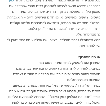
בכל פעם שהייתה יוצאת ממנה "המפלצת" (וכבר כתבתי על זה
כאן
בהרחבה) כשהיא מרשה לעצמה להתפרק בבית אחרי שהחזיקה את
פאסון הילדה המושלמת בחוץ – ההורים שלה נבהלים ממנה. הם
כועסים, צועקים, מאיימים, או מוותרים ומרימים ידיים – היא נבהלת
והבהלה מחריפה את החרדה, שמביאה להתפרצות אלימה וקולנית
יותר – ההורים עוד יותר "מאבדים את זה", וכן הלאה.
כך נוצר כדור שלג.
ברגע שהתחילו לפחד מהילדה, בעצם יצרו אצלה עומס נפשי שאין לה
איך לפתור אותו.
אז מה הפתרון?
הפתרון הוא להפסיק לפחד ממנה. פשוט ככה.
במקביל, להתחיל לייצר מערכת יחסים קרובה יותר בבית, שגם
תאפשר לחוות רגעים יפים ביחד, וגם תחזיר את ההורים לעמדת
הסמכות הטבעית שלהם.
במקרה של ע' ו-ד', ביקשתי שיתחילו בארוחות משותפות. במקום
לשבת על הספה, ולקרוא לעבר הילדה שאוכלת תוך כדי שהיא צופה
בנייד, "תכבי את הטלפון בזמן האוכל!" – להתחיל לשבת עם הילדים,
לאכול ביחד, ולייצר מצב בו מתקיימת שיחה ויש סיבה טובה להניח