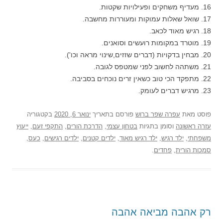
16. מעדיף משחקים ופעילויות שקטות.
17. שואל שאלות עמוקות ומעוררות מחשבה.
18. רגיש מאוד לכאב.
19. מוטרד במקומות רועשים וסואנים.
20. מבחין בדקויות (דברים שזזים,שינוי מראה וכו').
21. משתהה לחשוב לפני שמטפס לגובה.
22. מתפקד הכי טוב כשאין זרים נוכחים בסביבה.
23. מרגיש דברים לעומק.
פוסט
מאת
עפרה שפר ברוש
פורסם בתאריך
ינואר 6, 2020
בקטגוריה
עזרה ראשונה
וסומן בתגיות
בטחון עצמי
,
הדרכת הורים
,
התקפי זעם
,
ייעוץ
משפחתי
,
ילד רגיש
,
ילד רגיש מאוד
,
ילדים קטנים
,
ילדים רגישים
,
כעס
,
סמכות הורית
,
פחדים
.
רק אהבה מביאה אהבה