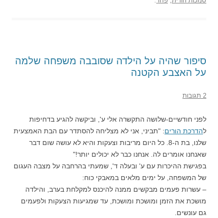
סמכות הורית
,
פחד
.
סיפור שהיה על הילדה שסובבה משפחה שלמה
על האצבע הקטנה
2 תגובות
לפני חודשיים-שלושה התקשרה אלי ע', וביקשה להגיע בדחיפות
ל
הדרכת הורים
: "תביני, אני לא מצליחה להסתדר עם הבת האמצעית
שלנו, בת ה-8. כל היום מריבות וצעקות והיא לא עושה שום דבר
שאנחנו אומרים לה. אנחנו כבר לא יכולים יותר!"
בפגישת ההיכרות עם ע' ובעלה ד', שמעתי בהרחבה על מצבה העגום
של המשפחה, על ימים מלאים במאבקי כוח:
– עשרות פעמים מבקשים ממנה להיכנס למקלחת בערב, והילדה
מושכת את הזמן ומושכת ומושכת, עד שמגיעות הצעקות ולפעמים
גם עונשים.