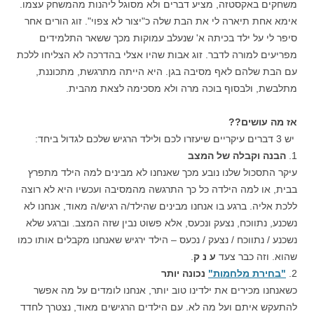
משחקים באקסטזה, מציע דברים ולא מסוגל ליהנות מהמשחק עצמו.
אימא אחת תיארה לי את הבת שלה כ"יצור לא צפוי". זוג הורים אחר
סיפר לי על ילד בכיתה א' שנעלב עמוקות מכך ששאר התלמידים
מפריעים למורה לדבר. זוג אבות שהיו אצלי בהדרכה לא הצליחו ללכת
עם הבת שלהם לאף מסיבה בגן. היא הייתה מתרגשת, מתכוננת,
מתלבשת, ולבסוף בוכה מרה ולא מסכימה לצאת מהבית.
אז מה עושים??
יש 3 דברים עיקריים שיעזרו לכם ולילד הרגיש שלכם לגדול ביחד:
1.
הבנה וקבלה של המצב
עיקר התסכול שלנו נובע מכך שאנחנו לא מבינים למה הילד מתפרץ
בבית, או למה הילדה כל כך התרגשה מהמסיבה ועכשיו היא לא רוצה
ללכת אליה. ברגע בו אנחנו מבינים שהילד/ה רגיש/ה מאוד, אנחנו לא
נשכנע, נתווכח, נצעק ונכעס, אלא פשוט נבין שזה המצב. וברגע שלא
נשכנע / נתווכח / נצעק / נכעס – הילד ירגיש שאנחנו מקבלים אותו כמו
שהוא. וזה כבר צעד
ע נ ק
.
2.
"בחירת מלחמות"
נכונה יותר
כשאנחנו מכירים את ילדינו טוב יותר, אנחנו לומדים על מה אפשר
להתעקש איתם ועל מה לא. עם הילדים הרגישים מאוד, נצטרך לחדד