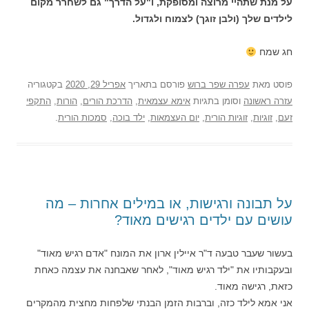
על מנת שתהיי מרוצה ומסופקת, ו"על הדרך" גם לשחרר מקום
לילדים שלך (ולבן זוגך) לצמוח ולגדול.
חג שמח
פוסט
מאת
עפרה שפר ברוש
פורסם בתאריך
אפריל 29, 2020
בקטגוריה
עזרה ראשונה
וסומן בתגיות
אימא עצמאית
,
הדרכת הורים
,
הורות
,
התקפי
זעם
,
זוגיות
,
זוגיות הורית
,
יום העצמאות
,
ילד בוכה
,
סמכות הורית
.
על תבונה ורגישות, או במילים אחרות – מה
עושים עם ילדים רגישים מאוד?
בעשור שעבר טבעה ד"ר איילין ארון את המונח "אדם רגיש מאוד"
ובעקבותיו את "ילד רגיש מאוד", לאחר שאבחנה את עצמה כאחת
כזאת, רגישה מאוד.
אני אמא לילד כזה, וברבות הזמן הבנתי שלפחות מחצית מהמקרים