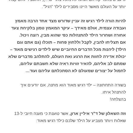
יותר על העולם מאשר היינו מסבירים לילד "רגיל".
להיות הורה לילד רגיש זה עניין שדורש מצד אחד הרבה מאמץ
ועבודה עצמית, אולם מאידך – עיקר המאמץ טמון בלקיחת צעד
אחורה ושחרור הילד להתנהלות כפי שהוא מבין, רוצה ויכול.
אם תצליחו להבין, לקבל וללחוץ פחות – תוכלו (גם אתם וגם
הילד) ליהנות מכל הדברים החיוביים שיש לילדים רגישים מאוד –
יכולת אדירה לחוות את הרגע ואת העולם, להתלהב מדברים שלא
שמתם לב אליהם, להאיר זוויות ראיה שלא חשבתם עליהם,
לחמול על יצורים שמעולם לא הסתכלתם עליהם ועוד…
בשורה התחתונה – ילד רגיש מאוד הוא מתנה, אם יודעים איך
להתנהל איתו.
בהצלחה!
וזה השאלון של ד"ר איליין ארון,
אשר טוענת כי מענה חיובי ל-13
שאלות ויותר מצביע על הילד שלכם כילד רגיש מאוד: