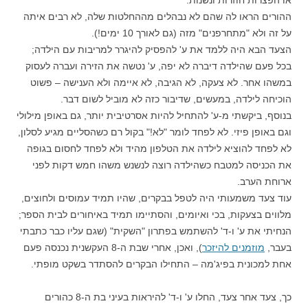
או הפצרות חוזרות ונשנות.
ההורים הראו לה שהם לא נבהלים מההחלטות שלה, לא רבים איתה
על זה ולא "מתחרפנים" מזה (גם לאורך 10 ימים!).
הצעד הבא היה ללמד את ע' להפסיק להיגרר למריבות עם הילדה;
בכל פעם שהילדה דיברה לא יפה, ע' נטשה את הזירה ועברה לעסוק
במשהו אחר. לא צעקה, לא הגיבה, לא איימה ולא הענישה – פשוט
הוכיחה לילדה, במעשים, שדיבור כזה לא מוביל לשום דבר.
בנוסף, ביקשתי מ-ע' להתחיל להיות אסרטיבית יותר, גם באופן מילולי
וגם באופן פיזי. לא לפחד לומר "לא!" בקול רם כשהסליים מגיע לסלון,
לא לפחד להוציא לילדה את הטלפון מהיד ולא לפחד לחסום בגופה
את הכניסה למטבח כשהילדה רוצה לנשנש משהו חמש דקות לפני
ארוחת הערב.
עוד צעד משמעותי היה לטפל בבקרים, שהיו תמיד עמוסים ולחוצים,
מלווים בצעקות, בכי ואיומים, והסתיימו תמיד באיחורים לבית הספר;
הנחיתי את ע' ו-ד' להשתמש בפתרון "השקית" (שגם עליו כבר כתבתי
בעבר,
מוזמנים להיזכר
), ואכן, אחרי שבת ה-8 העקשנית נכנסה פעם
אחת למכונית בפיג'מה – התחילו הבקרים להסתדר בשקט מופתי.
כך, צעד אחר צעד, החלו ע' ו-ד' להיראות בעיני בת ה-8 כהורים