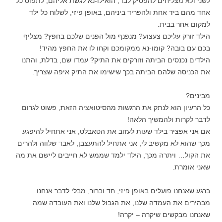
לשני ולא מצליחים להפסיק לבד, הואילו-נא לגשת אליהם, לתפוס כל
אחד מהם ביד אחת ולהפריד ביניהם, באופן פיזי, לשלוח כל ילד
למקום אחר בבית.
הילד זורק עליכם צעצוע? מנפנף מול הפנים שלכם בחפץ? מצליף
בכם עם בובה? קומו-נא ממקומכם וקחו לו את החפץ מהיד!
הילדים נכנסים הביתה וזורקים את התיק? עמדו שם, בדלת, והתנו
את הכניסה שלהם הביתה בכך שישימו את התיק איפה שצריך.
מבינים?
כל הרעיון הוא לנתק את הרגשות מהסיטואציה הזאת, פשוט לגרום
לדבר לקרות ולהמשיך הלאה!
אם אני אפציר בילד שעות לעזוב את הטאבלט, אני אתחיל להיפגע
מכך שהוא לא מקשיב לי, אני אתחיל להתעצבן, לאבד שלווה ולהרים
את הקול… ויתרה מכך, הילד ילמד שממש לא חייבים ליישם את מה
שאני אומרת.
ברגע שאנחנו פועלים באופן פיזי, חד וברור, מבלי לדבר אנחנו
מבהירים את העמדה שלנו, את הגבול שלנו ואת העובדה שמה
שאנחנו מבקשים שיקרה – יקרה!