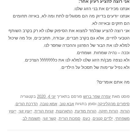
אני רוצה להציע רעיון אחר:
אנחנו מכירים את בני הזוג שלנו.
אנחנו יודעים בדיוק מה הם מסוגלים לתת ומה לא, באיזה תחומים
הם חזקים ובאיזה לא.
אני רוצה להציע שנלמד למצוא את הסיפוק שלנו לא רק בקרב השותף
הטבעי לחיים, אלא גם בקרב חברים, עבודה, תחביבים, וכל מה שיכול
למלא לנו את הבור של הפרגון וההכרה שחסר לנו.
וככה – נהיה שמחות. ושמחים.
ולא נצפה מבן/ת הזוג שלנו למלא לנו את כללללללל הצרכים.
ולא נפיל ערימות של תסכול על הילדים.
מה אתם אומרים?
פוסט
מאת
עפרה שפר ברוש
פורסם בתאריך
יוני 4, 2020
בקטגוריה
סיפורים מהקליניקה
וסומן בתגיות
אבא טוב
,
אמא טובה
,
הדרכת הורים
,
הורות
,
הורות חזקה
,
הורות מודעת
,
התארגנות
,
זוגיות הורית
,
ייעוץ זוגי
,
ייעוץ
משפחתי
,
ילדים קטנים
,
כעס
,
סמכות הורית
,
קשר זוגי
,
תשומת לב
.