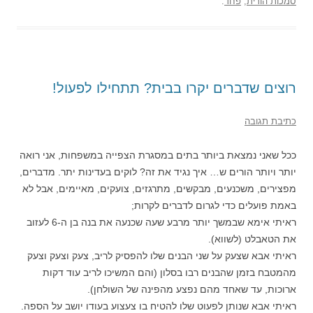
סמכות הורית
,
פחד
.
רוצים שדברים יקרו בבית? תתחילו לפעול!
כתיבת תגובה
ככל שאני נמצאת ביותר בתים במסגרת הצפייה במשפחות, אני רואה
יותר ויותר הורים ש… איך נגיד את זה? לוקים בעדינות יתר. מדברים,
מפצירים, משכנעים, מבקשים, מתרגזים, צועקים, מאיימים, אבל לא
באמת פועלים כדי לגרום לדברים לקרות;
ראיתי אימא שבמשך יותר מרבע שעה שכנעה את בנה בן ה-6 לעזוב
את הטאבלט (לשווא).
ראיתי אבא שצעק על שני הבנים שלו להפסיק לריב, צעק וצעק וצעק
מהמטבח בזמן שהבנים רבו בסלון (והם המשיכו לריב עוד דקות
ארוכות, עד שאחד מהם נפצע מהפינה של השולחן).
ראיתי אבא שנותן לפעוט שלו להטיח בו צעצוע בעודו יושב על הספה.