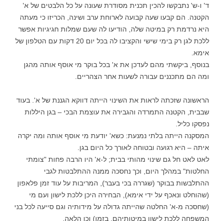
ד' ו-ש' נתבקשו להכין תכנית מסודרת שעונה על כל הלבטים של א'
הקטנה. הם קבעו שעה קבועה לארוחת ערב ושינה, הכריזו כי מעתה
היא נרדמת רק במיטה שלה, הודיעו לה שעם שמלות חגיגיות אפשר
ללכת לגן רק בימי שישי והקציבו לה בכל יום 20 דקות עם הטלפון של
אימא.
בנוסף, ביקשתי מהם לעדכן את א' בכל בוקר מי אוסף אותה מהגן
ומה הם מתכננים עבורה לשעות אחר הצהריים.
הראשונה שזכתה לראות את השינוי הייתה דווקא הגננת של א'. בעוד
שבבית, הקטנה התמרדה והגבירה את עוצמת הבכי – בגן היללות
נפסקו כליל.
המסקנה הייתה בלתי נמנעת: כשא' יודעת מי אוסף אותה ומה יקרה
איתה – היא רגועה ובטוחה לאורך כל היום בגן.
לאט לאט חל גם שינוי מהותי בבית; ל-א' היו הרבה פחות "צומתי
החלטות" במהלך היום, וכך נחסכה ממנה ההתלבטות לגבי
ההתלבשות בבוקר (שגררה בכי בעבר), המריבות על עוד זמן פלאפון
(שהוחלט ונאכף על ידי אימא), הבחירה היכן ללכת לישון ועם מי
(שחסכה מ-א' החלטה שהייתה גדולה על מידותיה וגם סייעה לכל בני
המשפחה ללכת לישון במיטותיהם, בזמן) וכן הלאה.