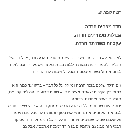
רוצה לומר, ש:
ס
דר מפחית חרדה.
גבולות מפחיתים חרדה.
עקביות מפחיתה חרדה.
לא ש-א' לא בוכה מדי פעם כשהיא מתוסכלת או עצובה, אבל ד' ו-ש'
הצליחו להפחית את כמות היללות בבית באופן משמעותי, וגם למדו
לנחם את א' כשהיא עצובה, מבלי להיענות לדרישותיה.
אם הילד שלכם בוכה הרבה ומיילל על כל דבר – בדקו עד כמה הוא
בטוח בין הקירות שאתם מציבים לו – שעות קבועות, הרגלים קבועים,
הגבלות כאלה ואחרות וכדומה.
יכול להיות שהוא מיילל כשהוא מבקש ממתק כי הוא יודע שאם יחריש
לכם את האוזניים אתם תתייאשו בסוף ותוותרו לו, אבל אם תעמדו
על שלכם שבוע, שבועיים ויותר – היללות על הממתק הזה יפסיקו.
הבכי הזה נובע גם מהמקום בו הילד "מנסה אתכם", אבל גם