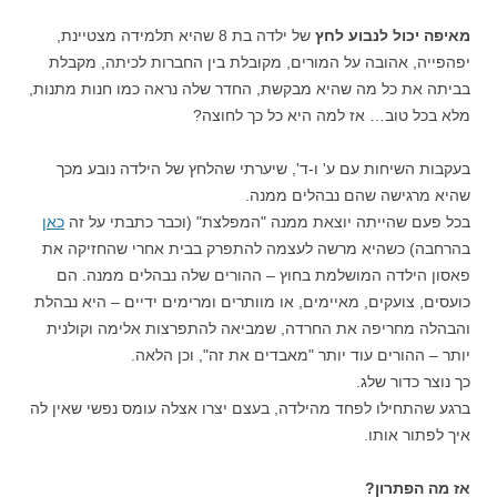
מאיפה יכול לנבוע לחץ
של ילדה בת 8 שהיא תלמידה מצטיינת,
יפהפייה, אהובה על המורים, מקובלת בין החברות לכיתה, מקבלת
בביתה את כל מה שהיא מבקשת, החדר שלה נראה כמו חנות מתנות,
מלא בכל טוב… אז למה היא כל כך לחוצה?
בעקבות השיחות עם ע' ו-ד', שיערתי שהלחץ של הילדה נובע מכך
שהיא מרגישה שהם נבהלים ממנה.
בכל פעם שהייתה יוצאת ממנה "המפלצת" (וכבר כתבתי על זה
כאן
בהרחבה) כשהיא מרשה לעצמה להתפרק בבית אחרי שהחזיקה את
פאסון הילדה המושלמת בחוץ – ההורים שלה נבהלים ממנה. הם
כועסים, צועקים, מאיימים, או מוותרים ומרימים ידיים – היא נבהלת
והבהלה מחריפה את החרדה, שמביאה להתפרצות אלימה וקולנית
יותר – ההורים עוד יותר "מאבדים את זה", וכן הלאה.
כך נוצר כדור שלג.
ברגע שהתחילו לפחד מהילדה, בעצם יצרו אצלה עומס נפשי שאין לה
איך לפתור אותו.
אז מה הפתרון?