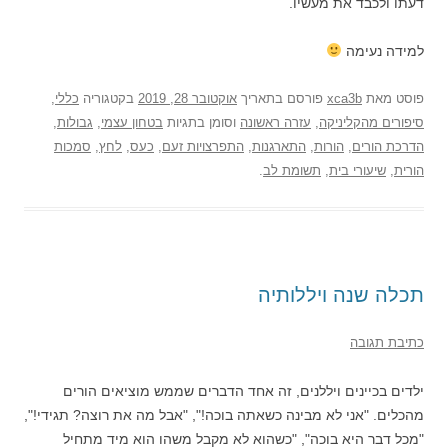
דעתו ולכבד את מעשיו.
למידה נעימה
פוסט
מאת
xca3b
פורסם בתאריך
אוקטובר 28, 2019
בקטגוריה
כללי
,
סיפורים מהקליניקה
,
עזרה ראשונה
וסומן בתגיות
בטחון עצמי
,
גבולות
,
הדרכת הורים
,
הורות
,
התארגנות
,
התפרצויות זעם
,
כעס
,
לחץ
,
סמכות
הורית
,
שיעורי בית
,
תשומת לב
.
תכלה שנה ויללותיה
כתיבת תגובה
ילדים בכיינים ויללנים, זה אחד הדברים שממש מוציאים הורים
מהכלים. "אני לא מבינה כשאתה בוכה!", "אבל מה את רוצה? תגידי!",
"מכל דבר היא בוכה", "כשהוא לא מקבל משהו הוא מיד מתחיל