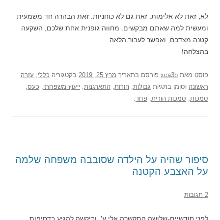
לא, זאת לא אלימות. זאת גם לא כוחניות. זאת הבהרה חד משמעית
ומעשית למה שאתם מבקשים. מחווה גופנית אחת שלכם, השקעה
קטנה מצדכם, ואפשר לעבור הלאה.
בהצלחה!
פוסט
מאת
xca3b
פורסם בתאריך
מרץ 25, 2019
בקטגוריה
כללי
,
עזרה
ראשונה
וסומן בתגיות
גבולות
,
הורות
,
התארגנות
,
ייעוץ משפחתי
,
כעס
,
סמכות
,
סמכות הורית
,
פחד
.
סיפור שהיה על הילדה שסובבה משפחה שלמה
על האצבע הקטנה
2 תגובות
לפני חודשיים-שלושה התקשרה אלי ע', וביקשה להגיע בדחיפות