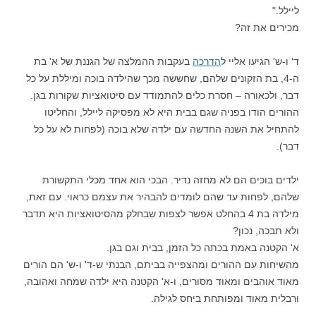
ליילל."
מכירים את זה?
ד' ו-ש' הגיעו אליי ל
הדרכה
בעקבות ההמלצה של הגננת של א' בת
ה-4, בת הזקונים שלהם, שחששה מכך שהילדה בוכה ומיללת על כל
דבר, ולכאורה – חסרת כלים להתמודד עם סיטואציות שקורות בגן.
ההורים הודו בפניה שגם בבית היא לא מפסיקה ליילל, והחליטו
להתחיל את השנה החדשה עם ילדה שלא בוכה (לפחות לא על כל
דבר).
ילדים בוכים הם לא מחזה נדיר. הבכי הוא אחד מכלי התקשורת
שלהם, לפחות עד שהם לומדים להבהיר את עצמם כראוי. עם זאת,
מילדה בת 4 בהחלט אפשר לצפות שבחלק מהסיטואציות היא תדבר
ולא תבכה, נכון?
א' הקטנה באמת בכתה כל הזמן, בבית וגם בגן.
מהשיחות עם ההורים ומהצפייה בביתם, הבנתי ש-ד' ו-ש' הם הורים
מאוד אוהבים ומאוד מסורים, ו-א' הקטנה היא ילדה שמחה ואהובה,
ורבלית מאוד ומפותחת ביחס לגילה.