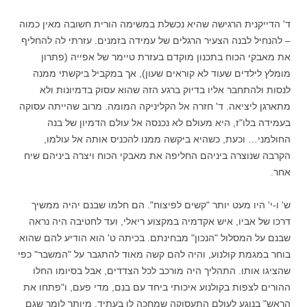
ד' הדייקנית הרגישה שהיא נכשלת במשימה הורית חשובה מאין כמוה
– להנחיל לבנה הצעיר הרגלים של עמידה בזמנים. עזרתי לה להחליף
את מאבקי הכוח בתכנון מוקדם בעזרת טיימר של אפייה (פתרון
מומלץ לילדים שעוד לא קוראים שעון), אך במקביל ביקשתי ממנה
לנסות ולהתחבר אליו בדיוק ברגע הזה שהוא עסוק בדמיונות ולא
מתארגן ליציאה. ד' חזרה אל הקליניקה המומה. מרוב שהייתה עסוקה
בעמידה בלו"ז, היא מעולם לא נכנסה אל עולם הדמיון של בנה
החולמני… וכעת, כשהיא ביקשה ממנו להכניס אותה אל עולמו,
הקרבה שנוצרה ביניהם החליפה את מאבקי הכוח ויצרה ביניהם שיח
אחר.
ש' ו-י' היו מעט יותר "קשים לפיצוח". הם חלמו שבנם יהיה ממשיך
דרכו של אביו, איש אקדמיה במקצוע ריאלי, ועד לחטיבה היה נראה
שבנם על המסלול "הנכון" מבחינתם. בכיתה ט' הוא הודיע להם שהוא
בוחר במגמת קולנוע, והיה להם קשה מאוד להתגבר על "המשבר" כפי
שהציגו אותו. התהליך היה מורכב לכל הצדדים, אבל בסיומו החלו
ההורים לצפות בקולנוע איכותי ביחד עם בנם, מדי פעם, ו"פתחו את
הראש" בנוגע לעולם התעסוקה שמחכה לו בעתיד. מיותר לומר שגם