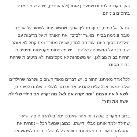
כאן, הקרבה לתחום שמעניין אותו (ולא אותם), יצרה שיפור אדיר
ביחסים ביניהם.
גם א' ו-ג' למדו, בסוף תהליך ארוך, שחשוב יותר לשמור על אווירה
טובה ונעימה בבית, מאשר "לבזבז" את האנרגיות על מריבות עם
הילדים בסוף היום. עוד הם למדו, שבית מסודר ומתוקתק לא אומר
שום דבר על המשפחה שלהם… יש משפחות מקסימות ומיטיבות
החיות בבית מבולגן, ויש משפחות לא מקסימות ולא מיטיבות שחיות
בבית מסודר.
לכל אחד מאיתנו, ההורים, יש דברים מאוד חשובים שנרצה שהילדים
שלנו יבצעו, אבל עלינו להכניס את עצמנו לנעליים שלהם לפעמים,
ולשאול את עצמנו "ומה יקרה אם לא? מה יקרה אם הילד שלי לא
יעשה את זה?"
ברוב המקרים נגלה רווח אחר שאנחנו יכולים להרוויח פה. שיעור
שהילד ילמד אותנו מבלי ידיעתו. וכמובן שמעל הכל – נפחית את
ההסלמה באווירה המשפחתית ונראה לילד שלנו נכונות לשמוע את