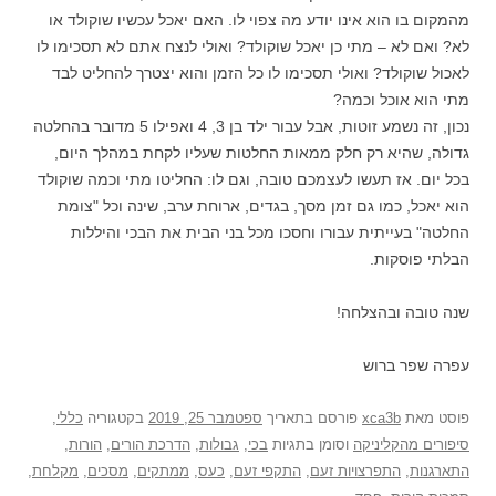
מהמקום בו הוא אינו יודע מה צפוי לו. האם יאכל עכשיו שוקולד או
לא? ואם לא – מתי כן יאכל שוקולד? ואולי לנצח אתם לא תסכימו לו
לאכול שוקולד? ואולי תסכימו לו כל הזמן והוא יצטרך להחליט לבד
מתי הוא אוכל וכמה?
נכון, זה נשמע זוטות, אבל עבור ילד בן 3, 4 ואפילו 5 מדובר בהחלטה
גדולה, שהיא רק חלק ממאות החלטות שעליו לקחת במהלך היום,
בכל יום. אז תעשו לעצמכם טובה, וגם לו: החליטו מתי וכמה שוקולד
הוא יאכל, כמו גם זמן מסך, בגדים, ארוחת ערב, שינה וכל "צומת
החלטה" בעייתית עבורו וחסכו מכל בני הבית את הבכי והיללות
הבלתי פוסקות.
שנה טובה ובהצלחה!
עפרה שפר ברוש
פוסט
מאת
xca3b
פורסם בתאריך
ספטמבר 25, 2019
בקטגוריה
כללי
,
סיפורים מהקליניקה
וסומן בתגיות
בכי
,
גבולות
,
הדרכת הורים
,
הורות
,
התארגנות
,
התפרצויות זעם
,
התקפי זעם
,
כעס
,
ממתקים
,
מסכים
,
מקלחת
,