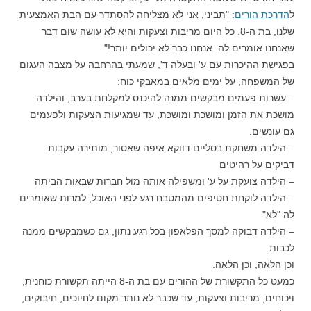
ל
הדרכת הורים
: "תביני, אני לא מצליחה להסתדר עם הבת האמצעית
שלנו, בת ה-8. כל היום מריבות וצעקות והיא לא עושה שום דבר
שאנחנו אומרים לה. אנחנו כבר לא יכולים יותר!"
בפגישת ההיכרות עם ע' ובעלה ד', שמעתי בהרחבה על מצבה העגום
של המשפחה, על ימים מלאים במאבקי כוח:
– עשרות פעמים מבקשים ממנה להיכנס למקלחת בערב, והילדה
מושכת את הזמן ומושכת ומושכת, עד שמגיעות הצעקות ולפעמים
גם עונשים.
– הילדה משחקת בסליים דווקא איפה שאסור, מותירה עקבות
דביקים על רהיטים
– הילדה צועקת על ע' ומשפילה אותה מול חברות שבאות הביתה
– הילדה לוקחת חטיפים מהמטבח רגע לפני האוכל, למרות שאומרים
לה "לא"
– הילדה דבוקה למסך הפלאפון בכל רגע נתון, גם כשמבקשים ממנה
לכבות
וכן הלאה, וכן הלאה.
כמעט כל התקשורת של ההורים עם בת ה-8 הייתה תקשורת כוחנית,
ויכוחים, מריבות וצעקות, עד שכבר לא נותר מקום לחיוכים, חיבוקים,