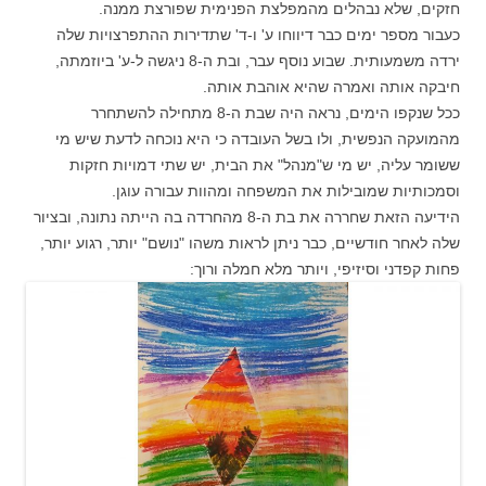
חזקים, שלא נבהלים מהמפלצת הפנימית שפורצת ממנה.
כעבור מספר ימים כבר דיווחו ע' ו-ד' שתדירות ההתפרצויות שלה
ירדה משמעותית. שבוע נוסף עבר, ובת ה-8 ניגשה ל-ע' ביוזמתה,
חיבקה אותה ואמרה שהיא אוהבת אותה.
ככל שנקפו הימים, נראה היה שבת ה-8 מתחילה להשתחרר
מהמועקה הנפשית, ולו בשל העובדה כי היא נוכחה לדעת שיש מי
ששומר עליה, יש מי ש"מנהל" את הבית, יש שתי דמויות חזקות
וסמכותיות שמובילות את המשפחה ומהוות עבורה עוגן.
הידיעה הזאת שחררה את בת ה-8 מהחרדה בה הייתה נתונה, ובציור
שלה לאחר חודשיים, כבר ניתן לראות משהו "נושם" יותר, רגוע יותר,
פחות קפדני וסיזיפי, ויותר מלא חמלה ורוך: