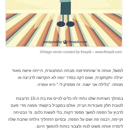
Vintage vector created by freepik – www.freepik.com
למשל, אותה מ' שהתחרפנה מבתה המתבגרת, הייתה אישה מאוד
יעילה ותקתקנית, ושום דקה בסדר יומה לא הוקדשה לרביצה או
מנוחה. "בלילה אני ישנה. זה מספיק לי." היא אמרה.
במהלך השיחות שלנו נתתי לה כלים לגייס את בת ה-15 הרובצת
לטובת חלק מעבודות הבית, אולם במקביל ביקשתי ממנה מדי פעם
לרבוץ על הספה למשך מספר דקות, בלי לעשות כלום. מ' הבטיחה
וקיימה, רבצה פה ושם על הספה, ובסיום התהליך גילתה שהבת שלה
לימדה אותה פשוט לנוח ולצבור כוחות להמשך היום.