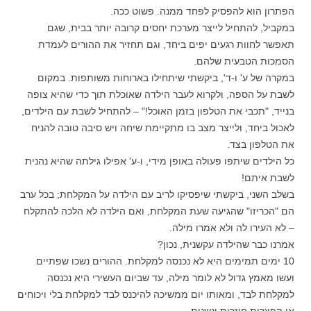
הפתרון הוא להפסיק לפחד ממנה. פשוט ככה.
במקביל, להתחיל לייצר מערכת יחסים קרובה יותר בבית, שגם
תאפשר לחוות רגעים יפים ביחד, וגם תחזיר את ההורים לעמדת
הסמכות הטבעית שלהם.
במקרה של ע' ו-ד', ביקשתי שיתחילו בארוחות משותפות. במקום
לשבת על הספה, ולקרוא לעבר הילדה שאוכלת תוך כדי שהיא צופה
בנייד, "תכבי את הטלפון בזמן האוכל!" – להתחיל לשבת עם הילדים,
לאכול ביחד, ולייצר מצב בו מתקיימת שיחה ויש סיבה טובה להניח
את הטלפון בצד.
כל הילדים שיתפו פעולה באופן מידי, ו-ע' אפילו גילתה שהיא נהנית
לשבת איתם!
בשלב השני, ביקשתי שיפסיקו לריב עם הילדה על המקלחת; בכל ערב
הם "הכריזו" שהגיעה שעת המקלחת, ואם הילדה לא הלכה להתקלח
– לא העירו לה ולא אמרו מילה.
אמרנו כבר שהילדה עקשנית, נכון?
10 ימים תמימים היא לא נכנסה למקלחת. ההורים נשכו שפתיים
ועשו מאמץ גדול לא לומר מילה, עד שביום העשירי היא נכנסה
למקלחת לבד, ומאותו יום ממשיכה להיכנס לבד למקלחת בלי ויכוחים