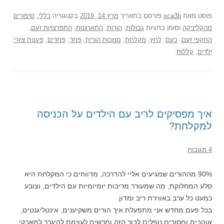
פוסט
מאת
xca3b
פורסם בתאריך
מרץ 14, 2019
בקטגוריה
כללי
,
סיפורים
מהקליניקה
וסומן בתגיות
גבולות
,
הורות
,
התארגנות
,
התפרצויות זעם
,
התקפי זעם
,
כעס
,
לחץ
,
מקלחת
,
סמכות הורית
,
פחד
,
פחדים
,
פענוח ציורי
ילדים
,
קללות
.
איך מפסיקים לריב עם הילדים על הכניסה
למקלחת?
4 תגובות
90% מההורים שמגיעים אליי להדרכה, מדווחים כי המקלחת היא
סלע המחלוקת, מה שמעורר מריבות יומיומיות עם הילדים, וצובע
כמעט כל ערב באווירת ריב ומדון.
בכל פעם מחדש אני מתפעלת איך הורים משקיענים, אינטליגנטים,
אוהבים ומסורים נופלים לבור הזה ומרשים לעצמם להיגרר למאבקי