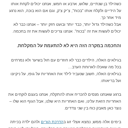
כשהילד בן שנתיים, שלוש, ארבע או חמש, אנחנו יכולים לקחת אותו
על הידיים ולקלח אותו "בכוח", צ'יק צ'ק, וגם אם הוא בוכה, הוא נרגע
מיד אחר כך.
אבל כשהילד גדול יותר, כבד יותר ובועט חזק יותר – אנחנו כבר לא
יכולים לעשות את זה "בכוח". אנחנו צריכים לעשות את זה בחכמה.
והחכמה במקרה הזה היא
לא להתעמת על המקלחת.
בגילאים האלה, הילדים כבר לא חוזרים עם חול בשיער ולא נמרחים
בכל מה שאכלו לארוחת הערב…
בגילאים האלה, חשוב שנעביר לילד את האחריות על גופו, על ניקיונו
ועל בריאותו.
ברגע שאנחנו מנסים להכריח אותו להתקלח, אנחנו בעצם לוקחים את
האחריות הזאת עלינו, ואם האחריות היא שלנו, אבל הגוף הוא שלו –
נוצר כאן מאבק כוח בין שני צדדים.
בימים אלה ממש, נמצא אצלי זוג ב
הדרכת הורים
ולהם ילדה בכיתה