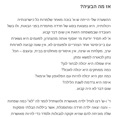
אז מה הבעיה?
ההשערה שלי הייתה ש-א' בוכה מאחר שלמרות כל כישרונותיה
ויכולותיה, היא נמצאת בסוג של חרדה מתמדת בפני הבאות, ולו בשל
העובדה שבמשפחה הזאת אין שום דבר קבוע.
א' לא תמיד יודעת מי יאסוף אותה מהצהרון, לפעמים היא נשארת
עם בייביסיטר אחר הצהריים ולפעמים לא, אין שעה קבועה לארוחת
ערב, מקלחת או שינה, אין איסורים מוחלטים בבית, ובעצם – הכל
נתון לכאורה למשא ומתן.
איזו שמלה היא יכולה לבחור לגן?
כמה ממתקים היא יכולה לאכול?
כמה זמן היא יכולה להיות עם הפלאפון של אימא?
איפה היא נרדמת לשנת הלילה?
שום דבר לא היה קבוע.
ד' ו-ש' רצו לגדל ילדה מאושרת ולהשתדל לומר לה "לא" כמה שפחות
– והנה יצאה ילדה חרדה ומתוסכלת, אשר ביללות הבלתי פוסקות
שלה מוכיחה להם שהיא זקוקה לגבולות ולסדר כדי להיות מאושרת.